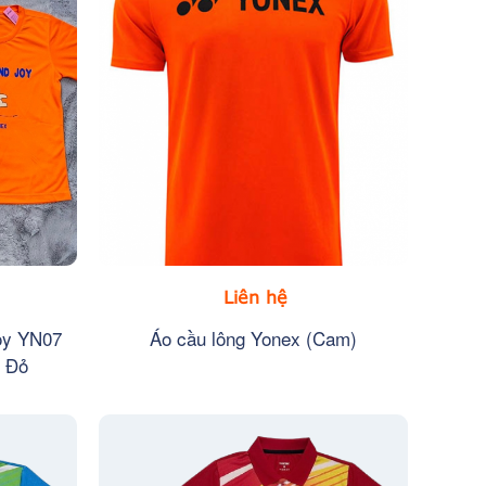
Liên hệ
oy YN07
Áo cầu lông Yonex (Cam)
, Đỏ