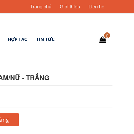
Trang chủ
Giới thiệu
Liên hệ
0
HỢP TÁC
TIN TỨC
AM/NỮ - TRẮNG
hàng