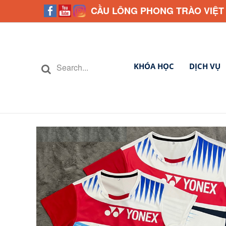
CẦU LÔNG PHONG TRÀO VIỆT
KHÓA HỌC
DỊCH VỤ