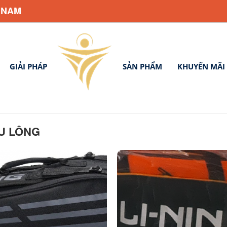
 NAM
GIẢI PHÁP
SẢN PHẨM
KHUYẾN MÃI
ẦU LÔNG