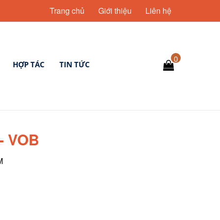
Trang chủ
Giới thiệu
Liên hệ
0
HỢP TÁC
TIN TỨC
- VOB
M