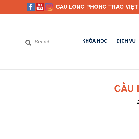
CẦU LÔNG PHONG TRÀO VIỆT
KHÓA HỌC
DỊCH VỤ
CẦU 