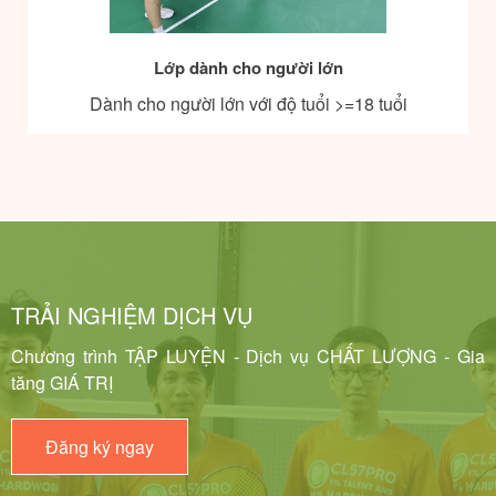
n
Tập luyện theo Nhóm
>=18 tuổi
Dành cho nhóm bạn bè, gia đình, người thâ
6 Học viên/lớp học có nhu...
TRẢI NGHIỆM DỊCH VỤ
Chương trình TẬP LUYỆN - Dịch vụ CHẤT LƯỢNG - Gia
tăng GIÁ TRỊ
Đăng ký ngay